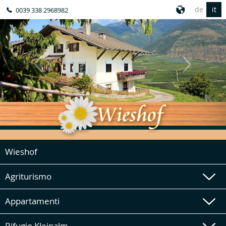
de
it
0039 338 2968982
Wieshof
Agriturismo
Appartamenti
Rifugio Kleinalm