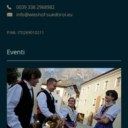
0039 338 2968982
info@wieshof-suedtirol.eu
P.IVA: IT0269010211
Eventi