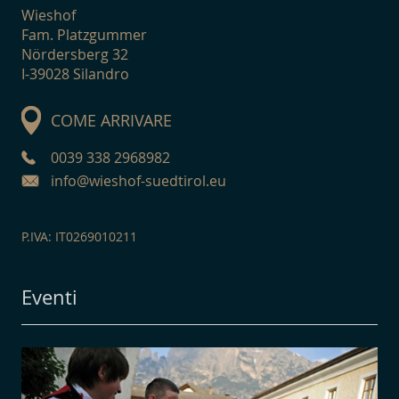
Wieshof
Fam. Platzgummer
Nördersberg 32
I-39028 Silandro
COME ARRIVARE
0039 338 2968982
info@wieshof-suedtirol.eu
P.IVA: IT0269010211
Eventi