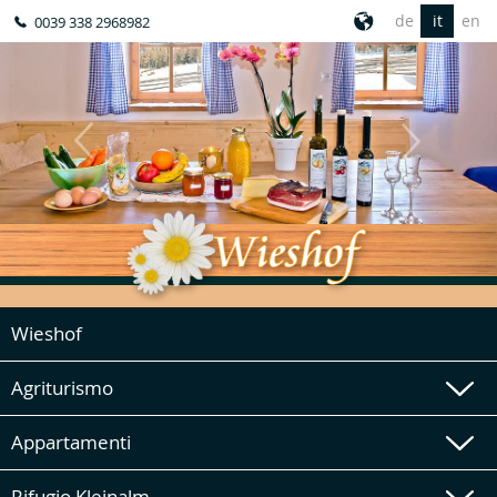
de
it
en
0039 338 2968982
Wieshof
Agriturismo
Appartamenti
Rifugio Kleinalm