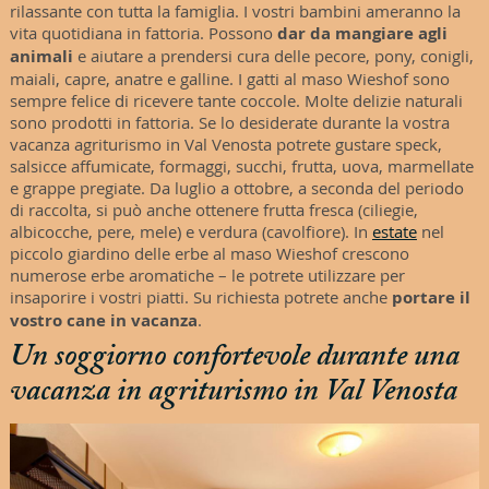
rilassante con tutta la famiglia. I vostri bambini ameranno la
vita quotidiana in fattoria. Possono
dar da mangiare agli
animali
e aiutare a prendersi cura delle pecore, pony, conigli,
maiali, capre, anatre e galline. I gatti al maso Wieshof sono
sempre felice di ricevere tante coccole. Molte delizie naturali
sono prodotti in fattoria. Se lo desiderate durante la vostra
vacanza agriturismo in Val Venosta potrete gustare speck,
salsicce affumicate, formaggi, succhi, frutta, uova, marmellate
e grappe pregiate. Da luglio a ottobre, a seconda del periodo
di raccolta, si può anche ottenere frutta fresca (ciliegie,
albicocche, pere, mele) e verdura (cavolfiore). In
estate
nel
piccolo giardino delle erbe al maso Wieshof crescono
numerose erbe aromatiche – le potrete utilizzare per
insaporire i vostri piatti. Su richiesta potrete anche
portare il
vostro cane in vacanza
.
Un soggiorno confortevole durante una
vacanza in agriturismo in Val Venosta