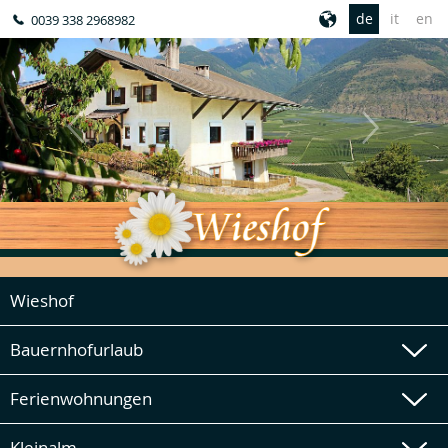
de
it
en
0039 338 2968982
Wieshof
Bauernhofurlaub
Ferienwohnungen
Kleinalm