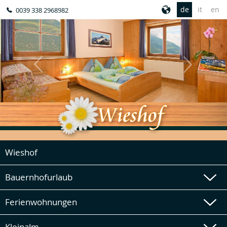
de
it
en
0039 338 2968982
Wieshof
Bauernhofurlaub
Ferienwohnungen
Kleinalm