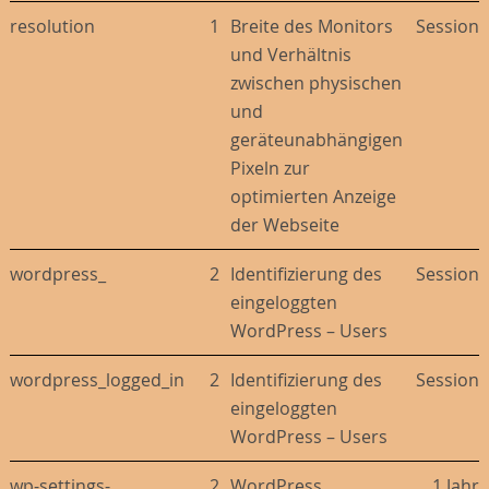
resolution
1
Breite des Monitors
Session
und Verhältnis
zwischen physischen
und
geräteunabhängigen
Pixeln zur
optimierten Anzeige
der Webseite
wordpress_
2
Identifizierung des
Session
eingeloggten
WordPress – Users
wordpress_logged_in
2
Identifizierung des
Session
eingeloggten
WordPress – Users
wp-settings-
2
WordPress
1 Jahr