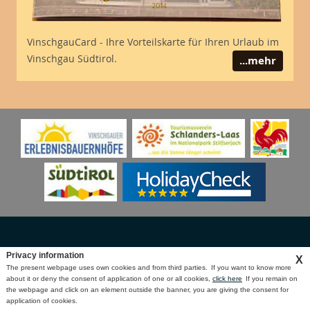
VinschgauCard - Ihre Vorteilskarte für Ihren Urlaub im
Vinschgau Südtirol.
...mehr
Privacy information
X
The present webpage uses own cookies and from third parties.
If you want to know more
Unsere Anschrift
about it or deny the consent of application of one or all cookies,
click here
If you remain on
the webpage and click on an element outside the banner, you are giving the consent for
Anfragen
Anreisen
Anrufen
application of cookies.