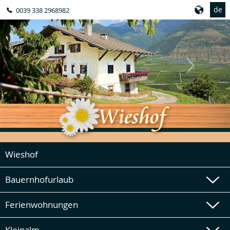
de
0039 338 2968982
Wieshof
Bauernhofurlaub
Ferienwohnungen
Kleinalm