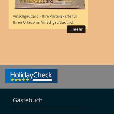
VinschgauCard - Ihre Vorteilskarte für
Ihren Urlaub im Vinschgau Südtirol.
...mehr
Gästebuch