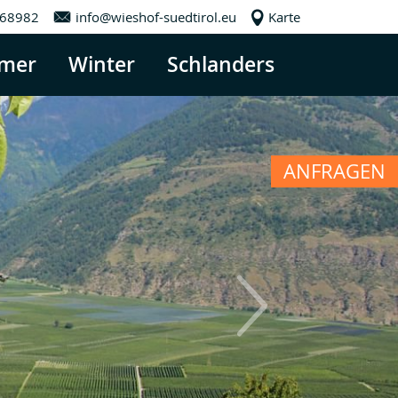
968982
info@wieshof-suedtirol.eu
Karte
mer
Winter
Schlanders
ANFRAGEN