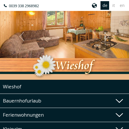
de
it
en
0039 338 2968982
Wieshof
Bauernhofurlaub
Ferienwohnungen
Kleinalm