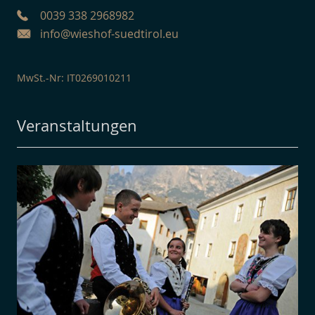
0039 338 2968982
info@wieshof-suedtirol.eu
MwSt.-Nr: IT0269010211
Veranstaltungen