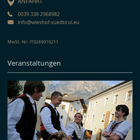
ANFAHRT
0039 338 2968982
info@wieshof-suedtirol.eu
MwSt.-Nr: IT0269010211
Veranstaltungen