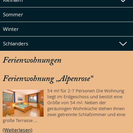
Sommer
Winter
Schlanders
Ferienwohnungen
Ferienwohnung „Alpenrose“
54 m² für 2-7 Personen Die Wohnung
liegt im Erdgeschoss und besitzt eine
Größe von 54 m². Neben der
geräumigen Wohnküche stehen Ihnen
zwei getrennte Schlafzimmer und eine
große Terrasse …
(Weiterlesen)