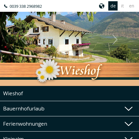
de
it
en
0039 338 2968982
Wieshof
Bauernhofurlaub
Ferienwohnungen
Kleinalm