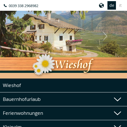
de
it
0039 338 2968982
Wieshof
Bauernhofurlaub
Ferienwohnungen
Kleinalm